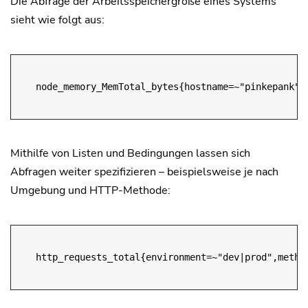
Die Abfrage der Arbeitsspeichergröße eines Systems
sieht wie folgt aus:
node_memory_MemTotal_bytes{hostname=~"pinkepank",
Mithilfe von Listen und Bedingungen lassen sich
Abfragen weiter spezifizieren – beispielsweise je nach
Umgebung und HTTP-Methode:
http_requests_total{environment=~"dev|prod",metho