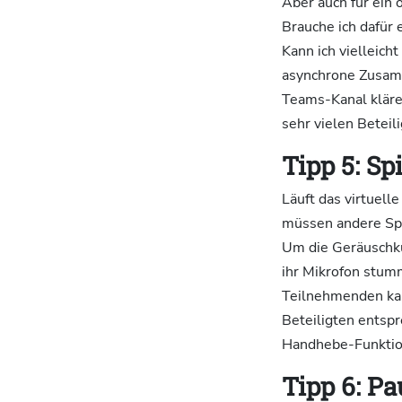
Aber auch für ein 
Brauche ich dafür 
Kann ich vielleich
asynchrone Zusamm
Teams-Kanal kläre?
sehr vielen Beteili
Tipp 5: Sp
Läuft das virtuell
müssen andere Spi
Um die Geräuschkul
ihr Mikrofon stum
Teilnehmenden kan
Beteiligten entsp
Handhebe-Funktio
Tipp 6: P