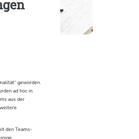
ngen
malität“ geworden.
rden ad hoc in
ams aus der
 weitere
mit den Teams-
einige