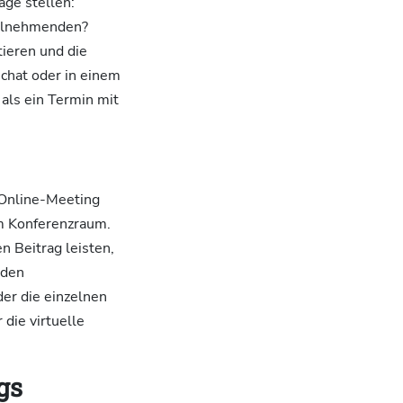
age stellen:
Teilnehmenden?
tieren und die
chat oder in einem
als ein Termin mit
m Online-Meeting
im Konferenzraum.
n Beitrag leisten,
 den
er die einzelnen
die virtuelle
gs