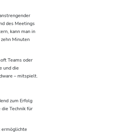
 anstrengender
rend des Meetings
kern, kann man in
r zehn Minuten
soft Teams oder
e und die
dware – mitspielt.
dend zum Erfolg
 die Technik für
 ermöglichte