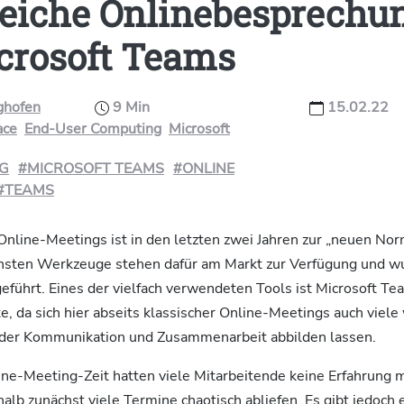
reiche Onlinebesprechu
crosoft Teams
ighofen
9 Min
15.02.22
ace
End-User Computing
Microsoft
NG
#MICROSOFT TEAMS
#ONLINE
#TEAMS
nline-Meetings ist in den letzten zwei Jahren zur „neuen Nor
chsten Werkzeuge stehen dafür am Markt zur Verfügung und wu
führt. Eines der vielfach verwendeten Tools ist Microsoft Te
e, da sich hier abseits klassischer Online-Meetings auch viele
der Kommunikation und Zusammenarbeit abbilden lassen.
ine-Meeting-Zeit hatten viele Mitarbeitende keine Erfahrung 
b zunächst viele Termine chaotisch abliefen. Es gibt jedoch 