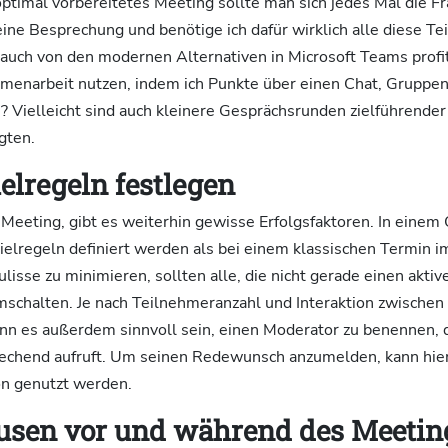
optimal vorbereitetes Meeting sollte man sich jedes Mal die Fr
eine Besprechung und benötige ich dafür wirklich alle diese 
t auch von den modernen Alternativen in Microsoft Teams profi
enarbeit nutzen, indem ich Punkte über einen Chat, Gruppen
 Vielleicht sind auch kleinere Gesprächsrunden zielführender 
gten.
ielregeln festlegen
e Meeting, gibt es weiterhin gewisse Erfolgsfaktoren. In eine
elregeln definiert werden als bei einem klassischen Termin 
isse zu minimieren, sollten alle, die nicht gerade einen aktive
mschalten. Je nach Teilnehmeranzahl und Interaktion zwischen
n es außerdem sinnvoll sein, einen Moderator zu benennen, d
rechend aufruft. Um seinen Redewunsch anzumelden, kann hier 
n genutzt werden.
ausen vor und während des Meetin