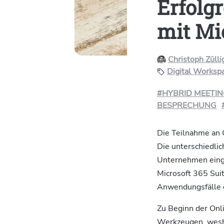
Erfolg
mit Mi
Christoph Züll
Digital Worksp
#HYBRID MEETI
BESPRECHUNG
Die Teilnahme an O
Die unterschiedli
Unternehmen einge
Microsoft 365 Suit
Anwendungsfälle 
Zu Beginn der Onl
Werkzeugen, weshal