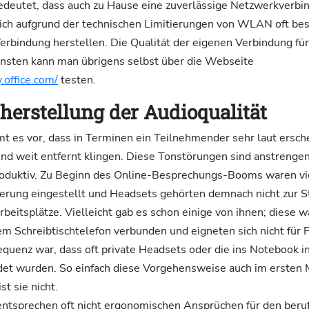
edeutet, dass auch zu Hause eine zuverlässige Netzwerkverbi
 sich aufgrund der technischen Limitierungen von WLAN oft bes
rbindung herstellen. Die Qualität der eigenen Verbindung für
nsten kann man übrigens selbst über die Webseite
y.office.com/
testen.
cherstellung der Audioqualität
t es vor, dass in Terminen ein Teilnehmender sehr laut ersche
und weit entfernt klingen. Diese Tonstörungen sind anstreng
oduktiv. Zu Beginn des Online-Besprechungs-Booms waren vie
derung eingestellt und Headsets gehörten demnach nicht zur S
beitsplätze. Vielleicht gab es schon einige von ihnen; diese 
em Schreibtischtelefon verbunden und eigneten sich nicht für 
quenz war, dass oft private Headsets oder die ins Notebook in
t wurden. So einfach diese Vorgehensweise auch im ersten 
t sie nicht.
entsprechen oft nicht ergonomischen Ansprüchen für den beruf