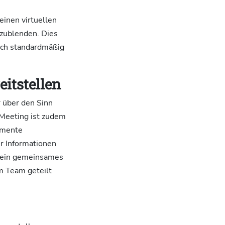
einen virtuellen
zublenden. Dies
fach standardmäßig
itstellen
 über den Sinn
 Meeting ist zudem
umente
r Informationen
r ein gemeinsames
m Team geteilt