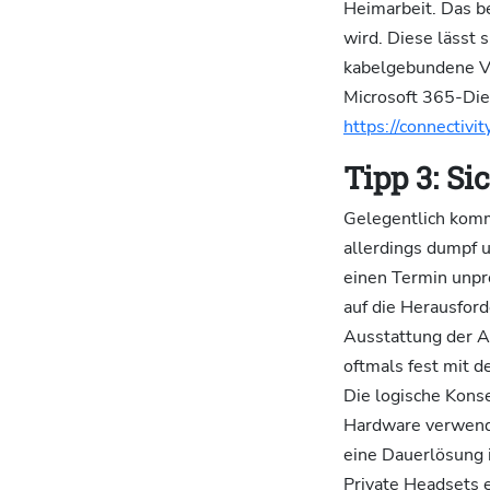
Heimarbeit. Das b
wird. Diese lässt
kabelgebundene Ve
Microsoft 365-Die
https://connectivit
Tipp 3: Si
Gelegentlich komm
allerdings dumpf 
einen Termin unpr
auf die Herausfor
Ausstattung der Ar
oftmals fest mit d
Die logische Konse
Hardware verwende
eine Dauerlösung is
Private Headsets 