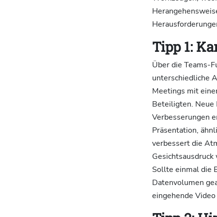
Herangehensweise
Herausforderunge
Tipp 1: K
Über die Teams-F
unterschiedliche 
Meetings mit eine
Beteiligten. Neue
Verbesserungen er
Präsentation, ähnl
verbessert die At
Gesichtsausdruck
Sollte einmal die 
Datenvolumen geac
eingehende Video d