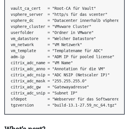
vault_ca_cert   = "Root-CA für Vault"

vsphere_server  = "http/s für das vcenter"

vsphere_dc      = "Datacenter innerhalb vSphere"

vsphere_cluster = "VMvware Cluster"

userfolder      = "Ordner in VMware"

vm_datastore    = "Welcher Datastore"

vm_network      = "VM Netzwerk"

vm_template     = "Templatename für ADC"

adm-ip          = "ADM IP für pooled license"

citrix_adc_name = "VM Name"

citrix_adc_anno = "Annotation für die VM"

citrix_adc_nsip = "ADC NSIP (Netscaler IP)"

citrix_adc_mask = "255.255.255.0"

citrix_adc_gw   = "Gatewayadresse"

citrix_adc_snip = "Subnet IP"

sfdepot         = "Webserver für das Softwarerepo"

tgzversion      = "build-13.1-27.59_nc_64.tgz"
What’s next?