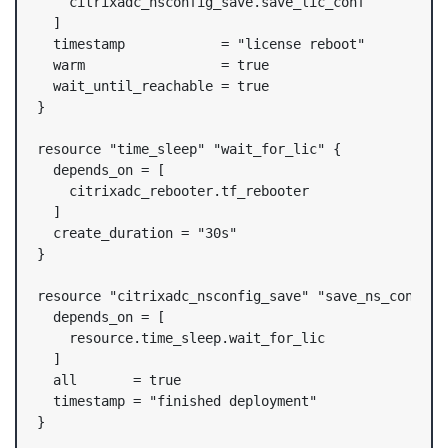
    citrixadc_nsconfig_save.save_lic_conf

  ]

  timestamp            = "license reboot"

  warm                 = true

  wait_until_reachable = true

}

resource "time_sleep" "wait_for_lic" {

  depends_on = [

    citrixadc_rebooter.tf_rebooter

  ]

  create_duration = "30s"

}

resource "citrixadc_nsconfig_save" "save_ns_conf" {

  depends_on = [

    resource.time_sleep.wait_for_lic

  ]

  all       = true

  timestamp = "finished deployment"

}
