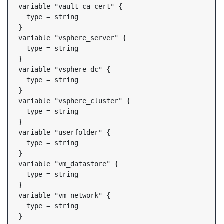
variable "vault_ca_cert" {

  type = string

}

variable "vsphere_server" {

  type = string

}

variable "vsphere_dc" {

  type = string

}

variable "vsphere_cluster" {

  type = string

}

variable "userfolder" {

  type = string

}

variable "vm_datastore" {

  type = string

}

variable "vm_network" {

  type = string

}
