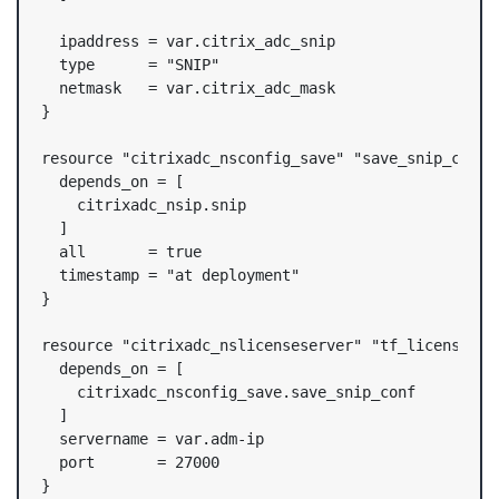
  ipaddress = var.citrix_adc_snip

  type      = "SNIP"

  netmask   = var.citrix_adc_mask

}

resource "citrixadc_nsconfig_save" "save_snip_conf" 
  depends_on = [

    citrixadc_nsip.snip

  ]

  all       = true

  timestamp = "at deployment"

}

resource "citrixadc_nslicenseserver" "tf_licenseserv
  depends_on = [

    citrixadc_nsconfig_save.save_snip_conf

  ]

  servername = var.adm-ip

  port       = 27000

}
