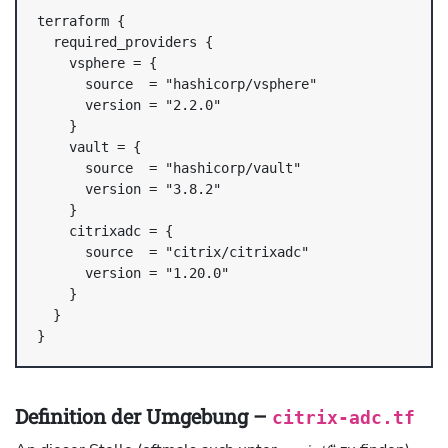
terraform {

  required_providers {

    vsphere = {

      source  = "hashicorp/vsphere"

      version = "2.2.0"

    }

    vault = {

      source  = "hashicorp/vault"

      version = "3.8.2"

    }

    citrixadc = {

      source  = "citrix/citrixadc"

      version = "1.20.0"

    }

  }

}
Definition der Umgebung –
citrix-adc.tf