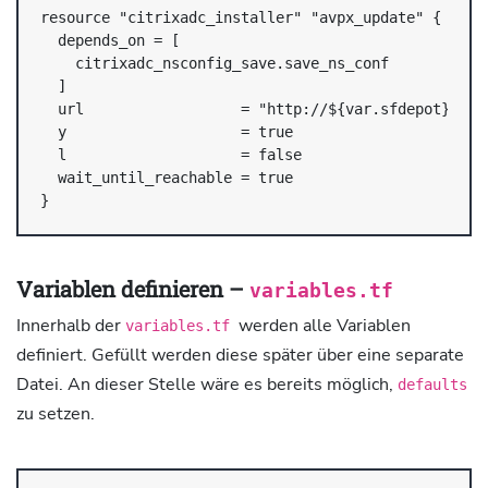
resource "citrixadc_installer" "avpx_update" {

  depends_on = [

    citrixadc_nsconfig_save.save_ns_conf

  ]

  url                  = "http://${var.sfdepot}/${va
  y                    = true

  l                    = false

  wait_until_reachable = true

}
Variablen definieren –
variables.tf
Innerhalb der
werden alle Variablen
variables.tf
definiert. Gefüllt werden diese später über eine separate
Datei. An dieser Stelle wäre es bereits möglich,
defaults
zu setzen.