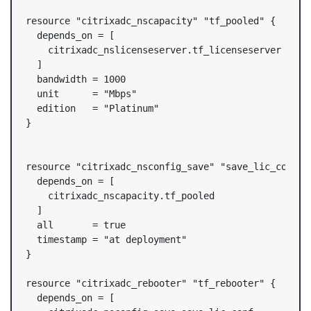
resource "citrixadc_nscapacity" "tf_pooled" {

  depends_on = [

    citrixadc_nslicenseserver.tf_licenseserver

  ]

  bandwidth = 1000

  unit      = "Mbps"

  edition   = "Platinum"

}

resource "citrixadc_nsconfig_save" "save_lic_conf" {
  depends_on = [

    citrixadc_nscapacity.tf_pooled

  ]

  all       = true

  timestamp = "at deployment"

}

resource "citrixadc_rebooter" "tf_rebooter" {

  depends_on = [
