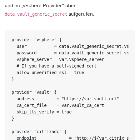
und im „vSphere Provider“ über
aufgerufen.
data.vault_generic_secret
provider "vsphere" {

  user           = data.vault_generic_secret.vsphere
  password       = data.vault_generic_secret.vsphere
  vsphere_server = var.vsphere_server

  # If you have a self-signed cert

  allow_unverified_ssl = true

}

provider "vault" {

  address         = "https://var.vault-url"

  ca_cert_file    = var.vault_ca_cert

  skip_tls_verify = true

}

provider "citrixadc" {

  endpoint             = "http://${var.citrix_adc_ns