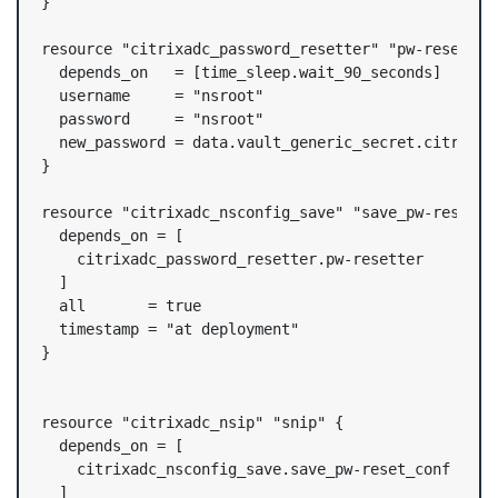
}

resource "citrixadc_password_resetter" "pw-resetter"
  depends_on   = [time_sleep.wait_90_seconds]

  username     = "nsroot"

  password     = "nsroot"

  new_password = data.vault_generic_secret.citrixadc
}

resource "citrixadc_nsconfig_save" "save_pw-reset_co
  depends_on = [

    citrixadc_password_resetter.pw-resetter

  ]

  all       = true

  timestamp = "at deployment"

}

resource "citrixadc_nsip" "snip" {

  depends_on = [

    citrixadc_nsconfig_save.save_pw-reset_conf

  ]
