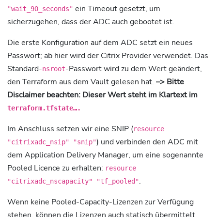
ein Timeout gesetzt, um
"wait_90_seconds"
sicherzugehen, dass der ADC auch gebootet ist.
Die erste Konfiguration auf dem ADC setzt ein neues
Passwort; ab hier wird der Citrix Provider verwendet. Das
Standard-
-Passwort wird zu dem Wert geändert,
nsroot
den Terraform aus dem Vault gelesen hat.
–> Bitte
Disclaimer beachten: Dieser Wert steht im Klartext im
terraform.tfstate….
Im Anschluss setzen wir eine SNIP (
resource
) und verbinden den ADC mit
"citrixadc_nsip" "snip"
dem Application Delivery Manager, um eine sogenannte
Pooled Licence zu erhalten:
resource
.
"citrixadc_nscapacity" "tf_pooled"
Wenn keine Pooled-Capacity-Lizenzen zur Verfügung
stehen, können die Lizenzen auch statisch übermittelt