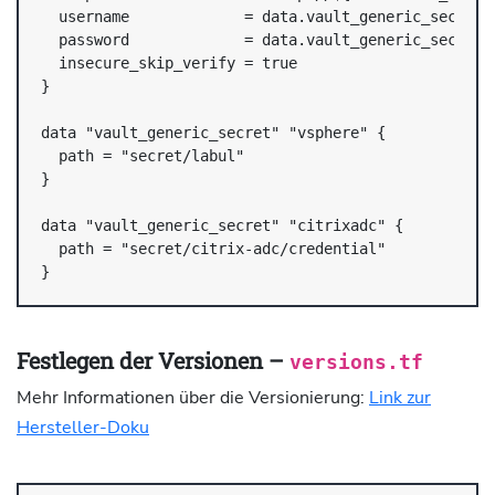
  username             = data.vault_generic_secret.c
  password             = data.vault_generic_secret.c
  insecure_skip_verify = true

}

data "vault_generic_secret" "vsphere" {

  path = "secret/labul"

}

data "vault_generic_secret" "citrixadc" {

  path = "secret/citrix-adc/credential"

}
Festlegen der Versionen –
versions.tf
Mehr Informationen über die Versionierung:
Link zur
Hersteller-Doku