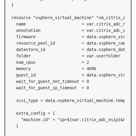
}

resource "vsphere_virtual_machine" "vm_citrix_adc" {
  name                       = var.citrix_adc_name

  annotation                 = var.citrix_adc_anno

  firmware                   = data.vsphere_virtual_
  resource_pool_id           = data.vsphere_compute_
  datastore_id               = data.vsphere_datastor
  folder                     = var.userfolder

  num_cpus                   = 2

  memory                     = 4096

  guest_id                   = data.vsphere_virtual_
  wait_for_guest_net_timeout = 0

  wait_for_guest_ip_timeout  = 0

  scsi_type = data.vsphere_virtual_machine.template.
  extra_config = {

    "machine.id" = "ip=${var.citrix_adc_nsip}&netma
  }
