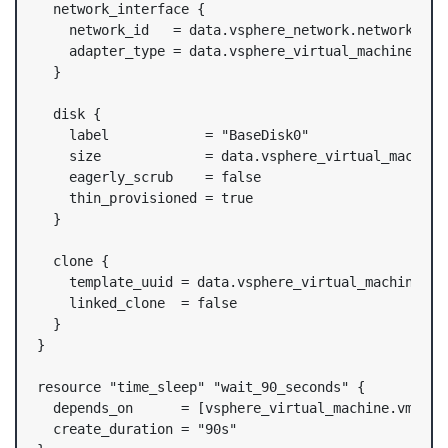
  network_interface {

    network_id   = data.vsphere_network.network.id

    adapter_type = data.vsphere_virtual_machine.temp
  }

  disk {

    label            = "BaseDisk0"

    size             = data.vsphere_virtual_machine.
    eagerly_scrub    = false

    thin_provisioned = true

  }

  clone {

    template_uuid = data.vsphere_virtual_machine.tem
    linked_clone  = false

  }

}

resource "time_sleep" "wait_90_seconds" {

  depends_on      = [vsphere_virtual_machine.vm_citr
  create_duration = "90s"
