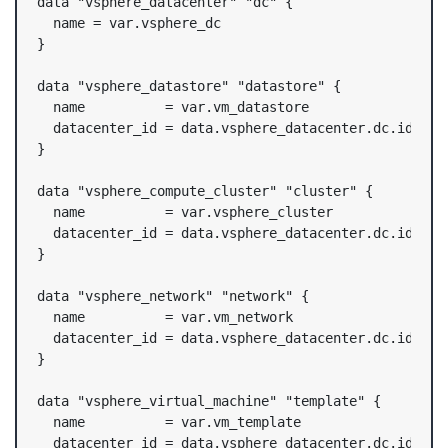
data "vsphere_datacenter" "dc" {

  name = var.vsphere_dc

}

data "vsphere_datastore" "datastore" {

  name          = var.vm_datastore

  datacenter_id = data.vsphere_datacenter.dc.id

}

data "vsphere_compute_cluster" "cluster" {

  name          = var.vsphere_cluster

  datacenter_id = data.vsphere_datacenter.dc.id

}

data "vsphere_network" "network" {

  name          = var.vm_network

  datacenter_id = data.vsphere_datacenter.dc.id

}

data "vsphere_virtual_machine" "template" {

  name          = var.vm_template

  datacenter_id = data.vsphere_datacenter.dc.id
