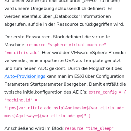
An dieser Stelle (oftmals auch unter „
“ zu finden)
main.tf
wird unsere Umgebung schlussendlich definiert. Es
werden ebenfalls über „Datablocks“ Informationen
abgerufen, auf die in der Ressource zurückgegriffen wird.
Der erste Ressourcen-Block definiert die virtuelle
Maschine:
resource "vsphere_virtual_machine"
. Hier wird der VMware vSphere Provider
"vm_citrix_adc"
verwendet, eine importierte OVA als Template genutzt
und zum neuen ADC geklont. Durch die Möglichkeit des
Auto-Provisionings
kann man im ESXi über Configuration
Parameters Startparameter übergeben. Damit entfällt die
typische Initialkonfiguration des ADC’s:
extra_config = {
"machine.id" =
"ip=${var.citrix_adc_nsip}&netmask=${var.citrix_adc_
mask}&gateway=${var.citrix_adc_gw}" }
Anschließend wird im Block
resource "time_sleep"