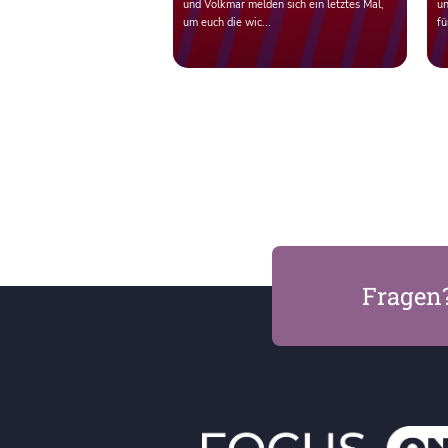
und Volkmar melden sich ein letztes Mal,
un
um euch die wic...
fü
Fragen