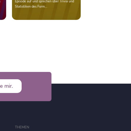
&
Episode auf und sprechen über Trivia und
Statistiken des Form...
e mir.
THEMEN