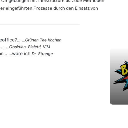
x Umgebungen mit Infastructure as Code Methoden
der eingeführten Prozesse durch den Einsatz von
fice?... ...
Grünen Tee Kochen
. ...
Obsidian, Bialetti, VIM
nn… ...wäre ich
Dr. Strange