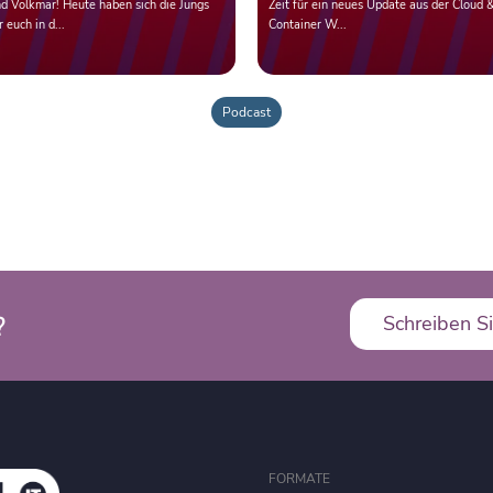
d Volkmar! Heute haben sich die Jungs
Zeit für ein neues Update aus der Cloud 
r euch in d...
Container W...
Podcast
?
Schreiben Si
FORMATE