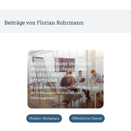
Beiträge von Florian Rohrmann
Microsoft Teams im Projekt:
Warum klare Regeln über
Struktur oder Chaos
entscheiden
In vielen Projekten bleibt Microsoft Teams nach
der Einführung ein unstrukturierter
Werkzeugkasten,...
Modern Workplace
Öffentlicher Dienst