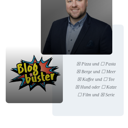
☒
Pizza
und
☐
Pasta
☒
Berge
und
☐
Meer
☒
Kaffee
und
☐
Tee
☒
Hund oder
☐
Katze
☐
Film
und
☒
Serie