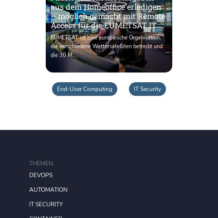
aus dem Homeoffice erledigen
– möglich gemacht mit Remote
Access für die EUMETSAT IT
EUMETSAT ist eine europäische Organisation,
die verschiedene Wettersatelliten betreibt und
die 30 M...
End-User Computing
IT Security
THEMEN
DEVOPS
AUTOMATION
IT SECURITY