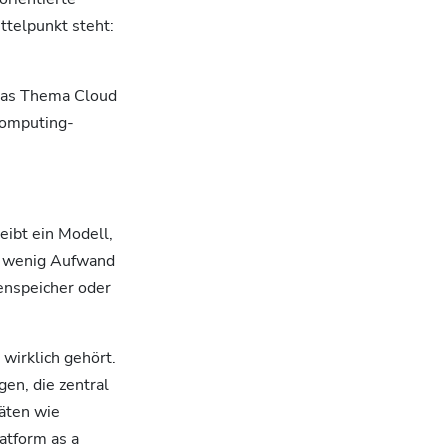
telpunkt steht:
 das Thema Cloud
Computing-
eibt ein Modell,
it wenig Aufwand
enspeicher oder
 wirklich gehört.
en, die zentral
täten wie
atform as a