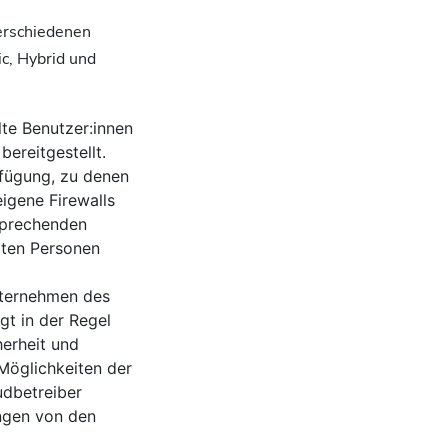
erschiedenen
c, Hybrid und
te Benutzer:innen
bereitgestellt.
fügung, zu denen
eigene Firewalls
sprechenden
erten Personen
nternehmen des
gt in der Regel
herheit und
 Möglichkeiten der
udbetreiber
ngen von den