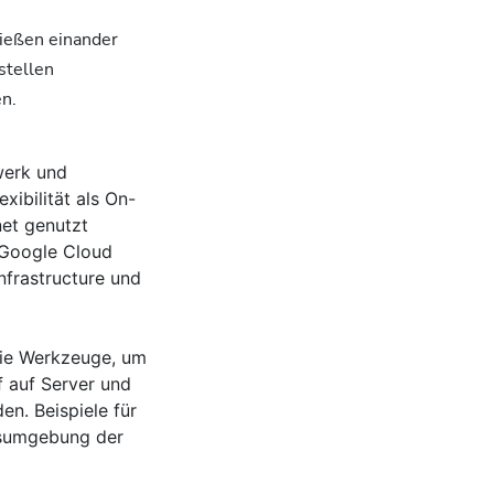
ließen einander
stellen
n.
werk und
xibilität als On-
net genutzt
 Google Cloud
nfrastructure und
die Werkzeuge, um
f auf Server und
n. Beispiele für
gsumgebung der