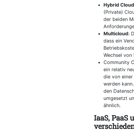
Hybrid Cloud
(Private) Clo
der beiden Mo
Anforderungen
Multicloud:
D
dass ein Vend
Betriebskoste
Wechsel von 
Community Cl
ein relativ n
die von eine
werden kann.
den Datenschu
umgesetzt und
ähnlich.
IaaS, PaaS 
verschiede