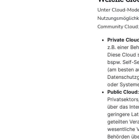
Unter Cloud-Model
Nutzungsmöglichke
Community Cloud:
Private Clou
z.B. einer Be
Diese Cloud s
bspw. Self-Se
(am besten a
Datenschutzgr
oder Systeme
Public Cloud
Privatsektors
über das Inte
geringere Lat
geteilten Ver
wesentliche 
Behörden üb