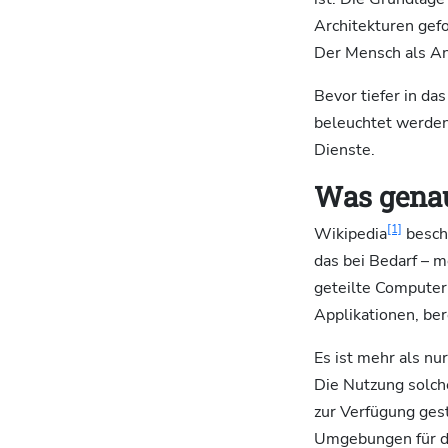
Architekturen gef
Der Mensch als An
Bevor tiefer in da
beleuchtet werden
Dienste.
Was genau
[1]
Wikipedia
beschr
das bei Bedarf – 
geteilte Computer
Applikationen, ber
Es ist mehr als nu
Die Nutzung solch
zur Verfügung gest
Umgebungen für da