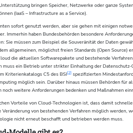
 Unterstützung bringen Speicher, Netzwerke oder ganze System
nen (IaaS – Infrastructure as a Service).
nnten sofort genutzt werden, aber sie gehen mit einigen notw
er. Immerhin haben Bundesbehörden besondere Anforderunge
n: Sie müssen zum Beispiel die Souveränität der Daten gewäh
em allgemeinen, möglichst freien Standards (Open Source) e
oud die aktuellen Softwarepakete und bestehende Verfahre
ch muss ein Betrieb unter strikter Einhaltung der Datenschut
[2]
m Kriterienkatalogs C5 des BSI
spezifizierten Mindestanfor
mputing möglich sein. Darüber hinaus müssen Behörden für al
ten noch weitere Anforderungen bedenken und Maßnahmen einr
ichen Vorteile von Cloud-Technologien ist, dass damit schnel
e Veränderung von bestehenden Verfahren möglich werden, wei
logie nicht erneut beschafft und betrieben werden muss.
d-Modelle gibt es?