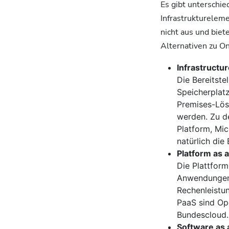
Es gibt unterschi
Infrastruktureleme
nicht aus und bie
Alternativen zu O
Infrastructur
Die Bereitst
Speicherplatz
Premises-Lös
werden. Zu d
Platform, Mic
natürlich die
Platform as a
Die Plattfor
Anwendungen 
Rechenleistun
PaaS sind Op
Bundescloud.
Software as 