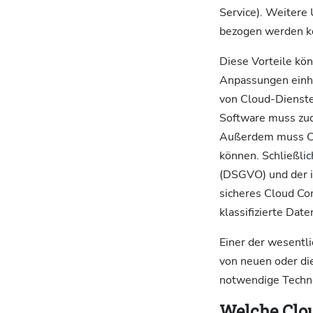
Service). Weitere
bezogen werden kön
Diese Vorteile kö
Anpassungen einh
von Cloud-Dienste
Software muss zud
Außerdem muss Cl
können. Schließli
(DSGVO) und der i
sicheres Cloud Co
klassifizierte Da
Einer der wesentl
von neuen oder di
notwendige Techno
Welche Clou