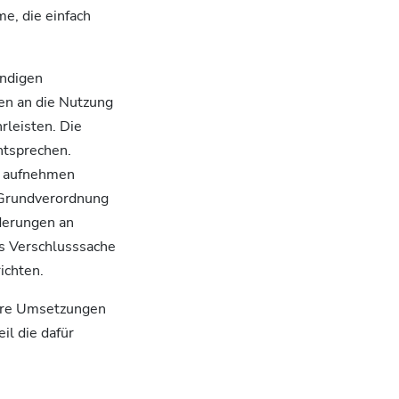
e, die einfach
endigen
n an die Nutzung
rleisten. Die
ntsprechen.
n aufnehmen
z-Grundverordnung
derungen an
s Verschlusssache
ichten.
lere Umsetzungen
l die dafür