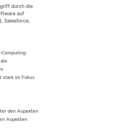
riff durch die
oftware auf
), Salesforce,
 -Computing-
 die
im
t stark im Fokus
nter den Aspekten
hen Aspekten