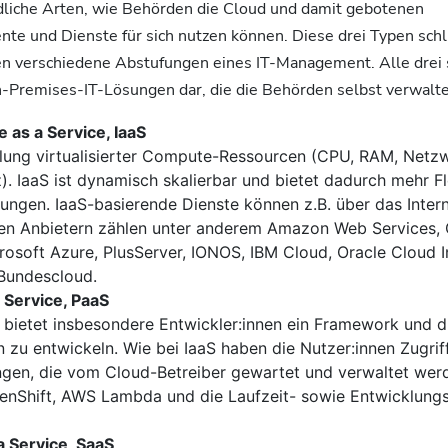
edliche Arten, wie Behörden die Cloud und damit gebotenen
nte und Dienste für sich nutzen können. Diese drei Typen sch
ten verschiedene Abstufungen eines IT-Management. Alle drei 
n-Premises-IT-Lösungen dar, die die Behörden selbst verwalte
e as a Service, IaaS
ellung virtualisierter Compute-Ressourcen (CPU, RAM, Netz
). IaaS ist dynamisch skalierbar und bietet dadurch mehr Fle
ungen. IaaS-basierende Dienste können z.B. über das Inter
en Anbietern zählen unter anderem Amazon Web Services,
rosoft Azure, PlusServer, IONOS, IBM Cloud, Oracle Cloud I
 Bundescloud.
 Service, PaaS
m bietet insbesondere Entwickler:innen ein Framework und 
zu entwickeln. Wie bei IaaS haben die Nutzer:innen Zugrif
gen, die vom Cloud-Betreiber gewartet und verwaltet werde
enShift, AWS Lambda und die Laufzeit- sowie Entwicklun
a Service, SaaS