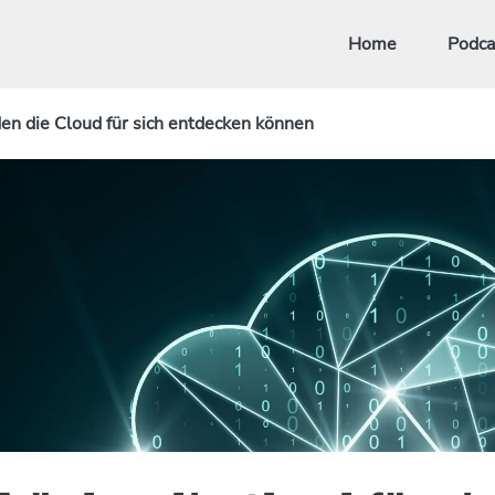
Home
Podca
n die Cloud für sich entdecken können