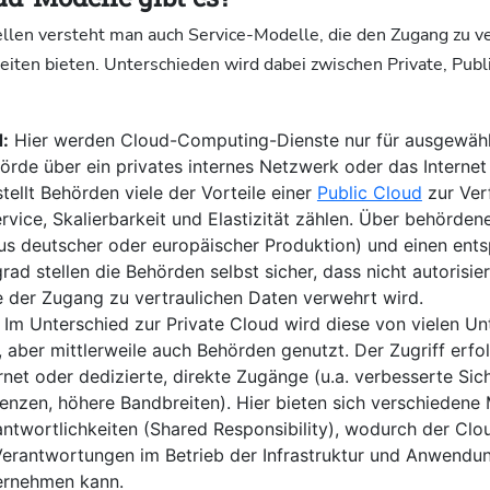
len versteht man auch Service-Modelle, die den Zugang zu v
iten bieten. Unterschieden wird dabei zwischen Private, Publi
d:
Hier werden Cloud-Computing-Dienste nur für ausgewähl
hörde über ein privates internes Netzwerk oder das Internet 
tellt Behörden viele der Vorteile einer
Public Cloud
zur Ver
rvice, Skalierbarkeit und Elastizität zählen. Über behörden
us deutscher oder europäischer Produktion) und einen ent
ad stellen die Behörden selbst sicher, dass nicht autorisi
 der Zugang zu vertraulichen Daten verwehrt wird.
:
Im Unterschied zur Private Cloud wird diese von vielen U
, aber mittlerweile auch Behörden genutzt. Der Zugriff erfol
rnet oder dedizierte, direkte Zugänge (u.a. verbesserte Sic
enzen, höhere Bandbreiten). Hier bieten sich verschiedene
antwortlichkeiten (Shared Responsibility), wodurch der Clo
Verantwortungen im Betrieb der Infrastruktur und Anwendu
ernehmen kann.