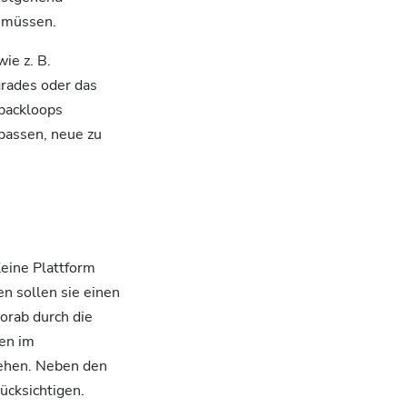
n müssen.
ie z. B.
grades oder das
backloops
passen, neue zu
Keine Plattform
n sollen sie einen
orab durch die
den im
ehen. Neben den
ücksichtigen.