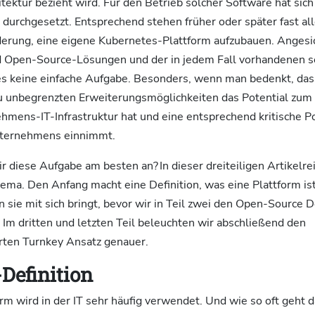
tektur bezieht wird. Für den Betrieb solcher Software hat sich
 durchgesetzt. Entsprechend stehen früher oder später fast a
derung, eine eigene Kubernetes-Plattform aufzubauen. Angesic
d Open-Source-Lösungen und der in jedem Fall vorhandenen 
ies keine einfache Aufgabe. Besonders, wenn man bedenkt, da
u unbegrenzten Erweiterungsmöglichkeiten das Potential zum 
ens-IT-Infrastruktur hat und eine entsprechend kritische Pos
nternehmens einnimmt.
 diese Aufgabe am besten an? In dieser dreiteiligen Artikelre
ema. Den Anfang macht eine Definition, was eine Plattform is
sie mit sich bringt, bevor wir in Teil zwei den Open-Source D
Im dritten und letzten Teil beleuchten wir abschließend den
erten Turnkey Ansatz genauer.
Definition
orm wird in der IT sehr häufig verwendet. Und wie so oft geht 