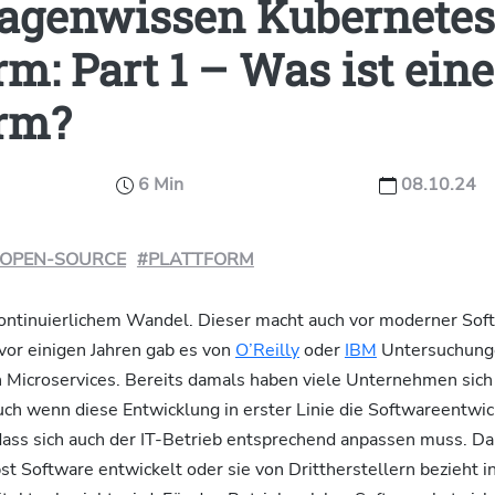
agenwissen Kubernetes
rm: Part 1 – Was ist eine
orm?
6 Min
08.10.24
OPEN-SOURCE
#PLATTFORM
 kontinuierlichem Wandel. Dieser macht auch vor moderner So
s vor einigen Jahren gab es von
O’Reilly
oder
IBM
Untersuchunge
 Microservices. Bereits damals haben viele Unternehmen sich 
h wenn diese Entwicklung in erster Linie die Softwareentwick
 dass sich auch der IT-Betrieb entsprechend anpassen muss. Dab
st Software entwickelt oder sie von Drittherstellern bezieht i