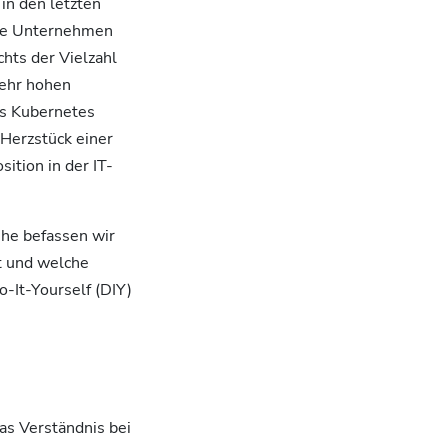
 in den letzten
lle Unternehmen
hts der Vielzahl
sehr hohen
ss Kubernetes
Herzstück einer
ition in der IT-
ihe befassen wir
t und welche
o-It-Yourself (DIY)
das Verständnis bei