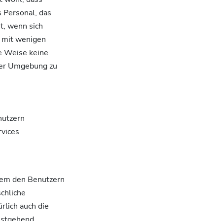
 Personal, das
ht, wenn sich
l mit wenigen
e Weise keine
 der Umgebung zu
nutzern
rvices
rem den Benutzern
chliche
rlich auch die
testgehend