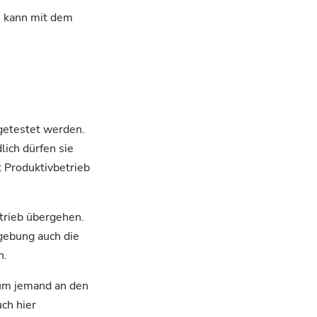
s kann mit dem
 getestet werden.
lich dürfen sie
t Produktivbetrieb
trieb übergehen.
gebung auch die
n.
aum jemand an den
ch hier