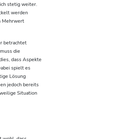
ch stetig weiter.
ickelt werden
in Mehrwert
r betrachtet
 muss die
dies, dass Aspekte
abei spielt es
rtige Lösung
en jedoch bereits
weilige Situation
t wohl, dass