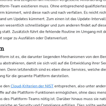
ttform-Team existieren muss. Ohne entsprechend qualifiziertes
orm kümmert, wird diese nach und nach verfallen. Es reicht nic
mand um Updates kümmert. Zum einen ist das Update-Interval
n wesentlich schnelllebiger und zum anderen findet auf dies
 statt. Zusätzlich führt die fehlende Routine im Umgang mit
t sogar zu Ausfällen oder Datenverlust.
rm
ttform ist es, die darunter liegenden Mechanismen von den Be
u abstrahieren, damit sie sich voll auf die Entwicklung ihrer Se
en. Denn letztendlich sind es eben diese Services, welche die
ng für die gesamte Plattform darstellen.
lte den
Cloud-Kriterien der NIST
entsprechen, also unter ande
iffe auf die Plattform-Funktionen ermöglichen, ohne dass mens
ns des Plattform-Teams nötig ist. Darüber hinaus muss sie natü
prüche an Security und Compliance erfüllen. Dies sollte wei