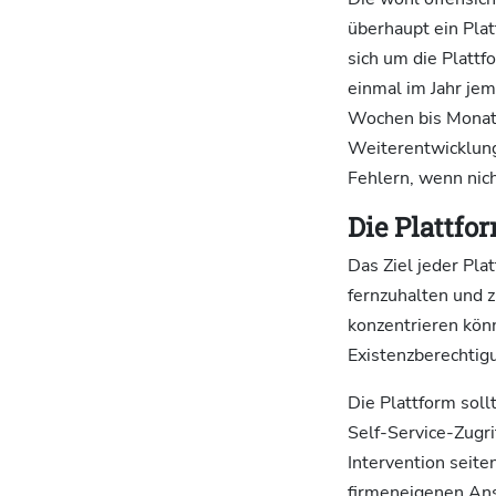
überhaupt ein Pla
sich um die Plattf
einmal im Jahr je
Wochen bis Monate
Weiterentwicklung
Fehlern, wenn nich
Die Plattfo
Das Ziel jeder Pla
fernzuhalten und z
konzentrieren könn
Existenzberechtigu
Die Plattform sol
Self-Service-Zugr
Intervention seite
firmeneigenen Ans