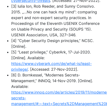
cybersecurity-threats
. [Accessed: 27-Nov-2022].
[3] Iulia Ion, Rob Reeder, and Sunny Consolvo.
2015. „…​No one can hack my mind“: comparing
expert and non-expert security practices. In
Proceedings of the Eleventh USENIX Conference
on Usable Privacy and Security (SOUPS ’15).
USENIX Association, USA, 327–346.
[4] “Cyber Security Design principles,” NCSC.
[Online].
[5] “Least privilege,” CyberArk, 17-Jul-2020.
[Online]. Available:
https://www.cyberark.com/de/what-is/least-
privilege/
. [Accessed: 27-Nov-2022].
[6] D. Bornkessel, “Modernes Secrets-
Management,” INNOQ, 14-Nov-2019. [Online].
Available:
https://www.innoq.com/de/articles/2019/11/moderne
secrets-
management/#:~:text=Secrets%2DManagement%20