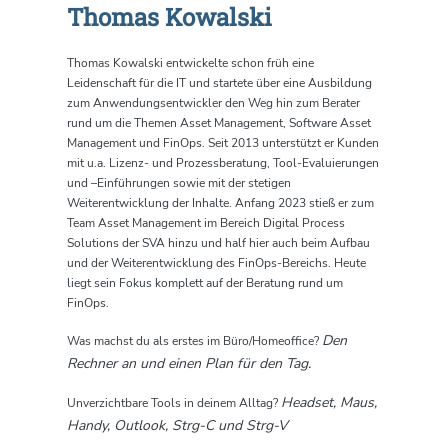
Thomas Kowalski
Thomas Kowalski
entwickelte schon früh eine
Leidenschaft für die IT und startete über eine Ausbildung
zum Anwendungsentwickler
den Weg hin zum
Berater
rund um die Themen Asset Management, Software Asset
Management und
FinOps
. Seit 2013 unterstützt er Kunden
mit u.a. Lizenz- und Prozessberatung, Tool-Evaluierungen
und
–
Einführungen sowie
mit
der
stetige
n
Weiterentwicklung der Inhalte. Anfang 2023
stieß er
zum
Team Asset Management im Bereich Digital
Process
Solutions
der SVA
hinzu
und half hier auch beim Aufbau
und der Weiterentwicklung des
FinOps
-Bereichs.
Heute
liegt
sein
Fokus komplett auf der Beratung rund um
FinOps
.
Den
Was machst du als erstes im Büro/Homeoffice?
Rechner an und einen Plan für den Tag.
Headset, Maus,
Unverzichtbare Tools in deinem Alltag?
Handy, Outlook, Strg-C und Strg-V