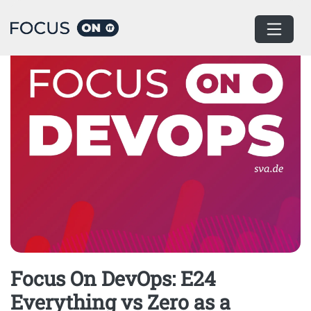
Home
Podcast
Focus On DevOps: E24
Everything vs Zero as a