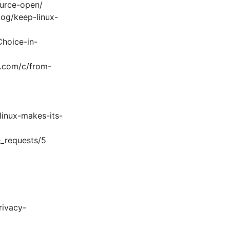
ource-open/
og/keep-linux-
hoice-in-
e.com/c/from-
linux-makes-its-
e_requests/5
rivacy-