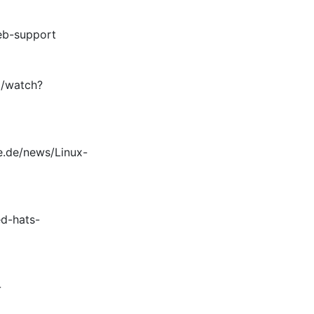
eb-support
m/watch?
se.de/news/Linux-
ed-hats-
-