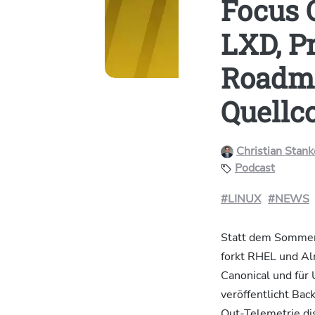
Focus 
LXD, P
Roadma
Quellc
Christian Stan
Podcast
#LINUX
#NEWS
Statt dem Sommerlo
forkt RHEL und Al
Canonical und für
veröffentlicht Ba
Out-Telemetrie di