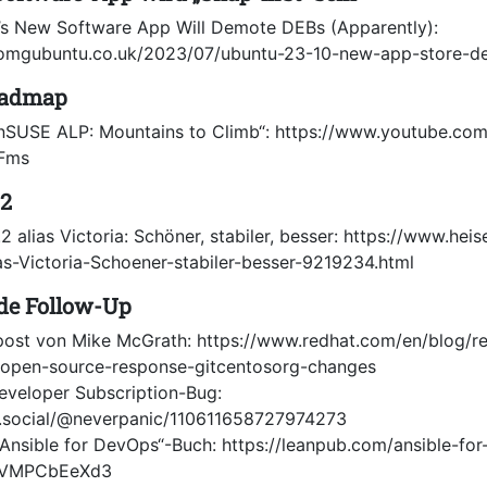
’s New Software App Will Demote DEBs (Apparently):
.omgubuntu.co.uk/2023/07/ubuntu-23-10-new-app-store-d
oadmap
nSUSE ALP: Mountains to Climb“: https://www.youtube.co
Fms
.2
.2 alias Victoria: Schöner, stabiler, besser: https://www.hei
as-Victoria-Schoener-stabiler-besser-9219234.html
de Follow-Up
post von Mike McGrath: https://www.redhat.com/en/blog/r
open-source-response-gitcentosorg-changes
eveloper Subscription-Bug:
s.social/@neverpanic/110611658727974273
Ansible for DevOps“-Buch: https://leanpub.com/ansible-for
TVMPCbEeXd3