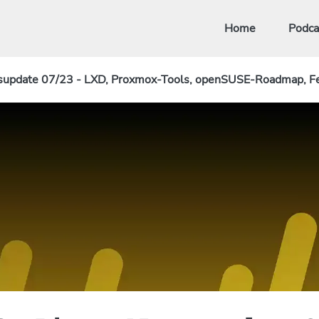
Home
Podca
supdate 07/23 - LXD, Proxmox-Tools, openSUSE-Roadmap, F