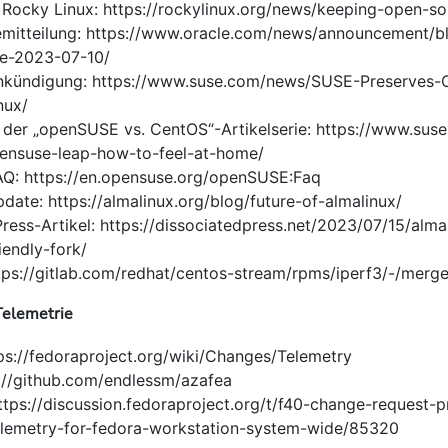
 Rocky Linux: https://rockylinux.org/news/keeping-open-s
emitteilung: https://www.oracle.com/news/announcement/bl
e-2023-07-10/
kündigung: https://www.suse.com/news/SUSE-Preserves-C
nux/
l der „openSUSE vs. CentOS“-Artikelserie: https://www.sus
ensuse-leap-how-to-feel-at-home/
: https://en.opensuse.org/openSUSE:Faq
ate: https://almalinux.org/blog/future-of-almalinux/
ress-Artikel: https://dissociatedpress.net/2023/07/15/alma
iendly-fork/
ttps://gitlab.com/redhat/centos-stream/rpms/iperf3/-/merg
Telemetrie
ps://fedoraproject.org/wiki/Changes/Telemetry
s://github.com/endlessm/azafea
ttps://discussion.fedoraproject.org/t/f40-change-request-p
elemetry-for-fedora-workstation-system-wide/85320