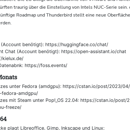
ürften traurig über die Einstellung von Intels NUC-Serie sein
ukünftige Roadmap und Thunderbird stellt eine neue Oberfläche
erden.
(Account benötigt): https://huggingface.co/chat/
t Chat (Account benötigt): https://open-assistant.io/chat
//kielux.de/
atenabnk: https://foss.events/
Monats
ezes unter Fedora (amdgpu): https://cstan.io/post/2023/04/
r-fedora-amdgpu/
es mit Steam unter Pop!_OS 22.04: https://cstan.io/post
u-freeze/
664
cke plagt Libreoffice, Gimp, Inkscape und Linux: