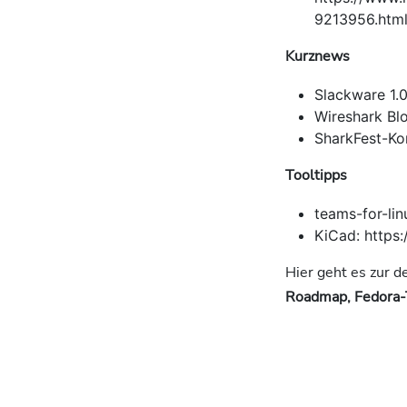
9213956.htm
Kurznews
Slackware 1.
Wireshark Bl
SharkFest-Kon
Tooltipps
teams-for-lin
KiCad: https
Hier geht es zur 
Roadmap, Fedora-