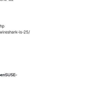
php
wireshark-is-25/
openSUSE-