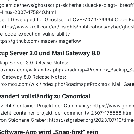
golem.de/news/ghostscript-sicherheitsluecke-plagt-libreof
-linux-2307-175840.html
cept Developed for Ghostscript CVE-2023-36664 Code Ex
: https://www.kroll.com/en/insights/publications/cyber/gho
-code-execution-vulnerability
ttps://github.com/imazen/imageflow
p Server 3.0 und Mail Gateway 8.0
up Server 3.0 Release Notes:
.proxmox.com/wiki/index.php/Roadmap#Proxmox_Backup_Se
 Gateway 8.0 Release Notes:
.proxmox.com/wiki/index.php/Roadmap#Proxmox_Mail_Gat
andert vollständig zu Canonical
tzieht Container-Projekt der Community: https://www.gole
tzieht-container-projekt-der-community-2307-175558.html
 von Stéphane Graber: https://stgraber.org/2023/07/10/tim
Software-App wird „Snap-first“ sein