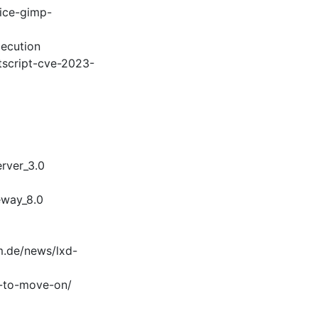
fice-gimp-
ecution
stscript-cve-2023-
rver_3.0
eway_8.0
m.de/news/lxd-
e-to-move-on/