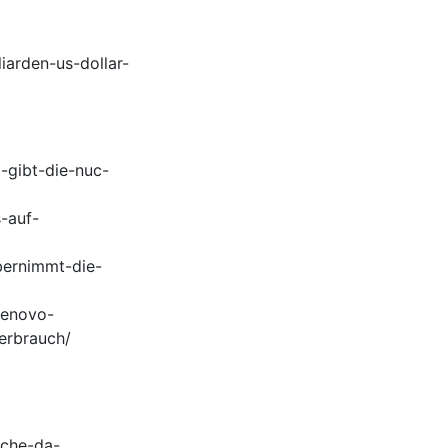
arden-us-dollar-
-gibt-die-nuc-
-auf-
bernimmt-die-
lenovo-
erbrauch/
eche-da-