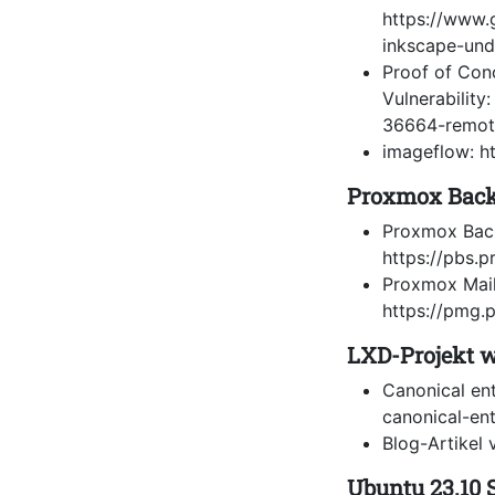
https://www.
inkscape-und
Proof of Con
Vulnerability
36664-remote
imageflow: h
Proxmox Backu
Proxmox Back
https://pbs
Proxmox Mail
https://pmg
LXD-Projekt w
Canonical en
canonical-en
Blog-Artikel
Ubuntu 23.10 