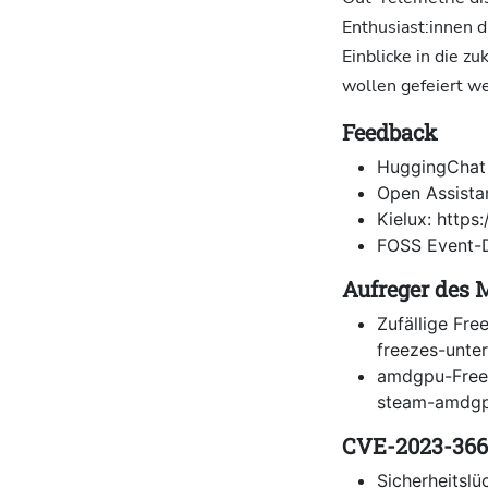
Enthusiast:innen d
Einblicke in die z
wollen gefeiert w
Feedback
HuggingChat 
Open Assistan
Kielux: https:
FOSS Event-D
Aufreger des 
Zufällige Fre
freezes-unte
amdgpu-Freez
steam-amdgp
CVE-2023-36
Sicherheitslü