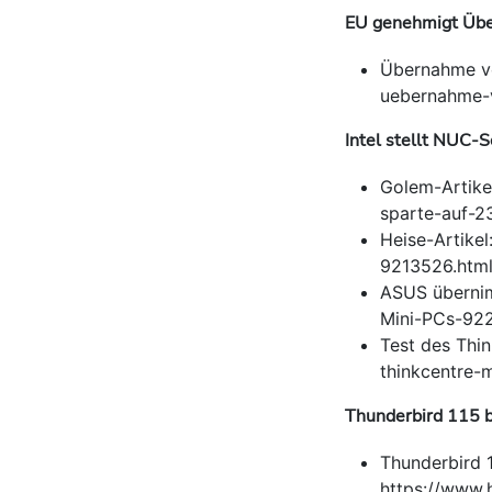
EU genehmigt Üb
Übernahme vo
uebernahme-
Intel stellt NUC-S
Golem-Artike
sparte-auf-2
Heise-Artike
9213526.htm
ASUS übernim
Mini-PCs-92
Test des Thin
thinkcentre-
Thunderbird 115 b
Thunderbird 1
https://www.