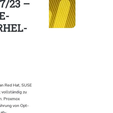
7/23 –
E-
 RHEL-
t an Red Hat, SUSE
 vollständig zu
en. Proxmox
führung von Opt-
lab-