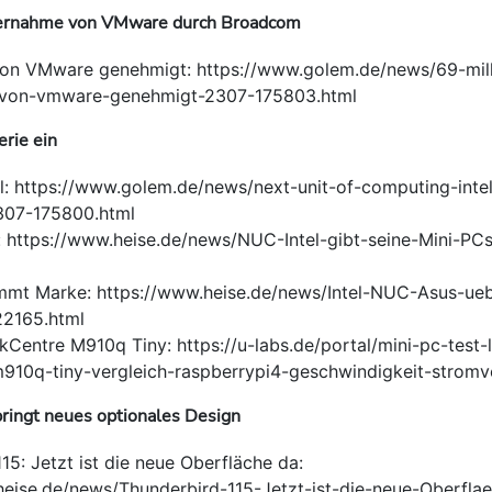
ernahme von VMware durch Broadcom
n VMware genehmigt: https://www.golem.de/news/69-milli
von-vmware-genehmigt-2307-175803.html
erie ein
l: https://www.golem.de/news/next-unit-of-computing-intel
307-175800.html
l: https://www.heise.de/news/NUC-Intel-gibt-seine-Mini-PCs
l
mt Marke: https://www.heise.de/news/Intel-NUC-Asus-ue
22165.html
kCentre M910q Tiny: https://u-labs.de/portal/mini-pc-test-
m910q-tiny-vergleich-raspberrypi4-geschwindigkeit-stromv
ringt neues optionales Design
15: Jetzt ist die neue Oberfläche da:
heise.de/news/Thunderbird-115-Jetzt-ist-die-neue-Oberfla