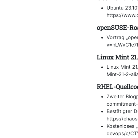
Ubuntu 23.10
https://www
openSUSE-R
Vortrag „ope
v=hLWvC1c7
Linux Mint 21
Linux Mint 21
Mint-21-2-ali
RHEL-Quellco
Zweiter Blog
commitment-
Bestätigter D
https://chao
Kostenloses „
devops/c/C