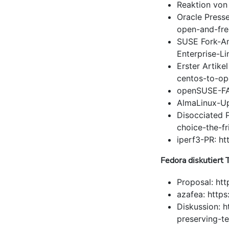
Reaktion von
Oracle Press
open-and-fre
SUSE Fork-An
Enterprise-Li
Erster Artike
centos-to-op
openSUSE-FAQ
AlmaLinux-Upd
Disocciated P
choice-the-fr
iperf3-PR: h
Fedora diskutiert 
Proposal: htt
azafea: http
Diskussion: h
preserving-t