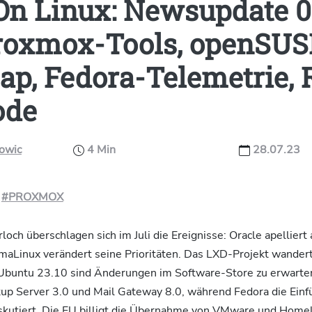
On Linux: Newsupdate 0
roxmox-Tools, openSUS
p, Fedora-Telemetrie,
ode
kowic
4 Min
28.07.23
#PROXMOX
ch überschlagen sich im Juli die Ereignisse: Oracle apellier
maLinux verändert seine Prioritäten. Das LXD-Projekt wandert
 Ubuntu 23.10 sind Änderungen im Software-Store zu erwart
ckup Server 3.0 und Mail Gateway 8.0, während Fedora die Ein
skutiert. Die EU billigt die Übernahme von VMware und Home