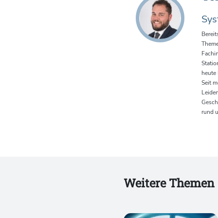
Sys
Bereit
Theme
Fachin
Statio
heute 
Seit m
Leide
Geschä
rund u
Weitere Themen