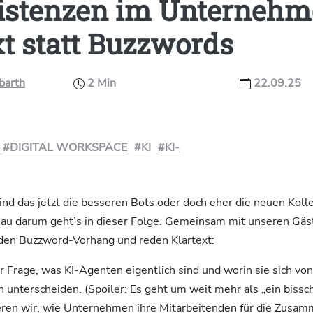
istenzen im Unternehm
xt statt Buzzwords
barth
2 Min
22.09.25
#DIGITAL WORKSPACE
#KI
#KI-
ind das jetzt die besseren Bots oder doch eher die neuen Koll
au darum geht’s in dieser Folge. Gemeinsam mit unseren Gäs
r den Buzzword-Vorhang und reden Klartext:
r Frage, was KI-Agenten eigentlich sind und worin sie sich von
unterscheiden. (Spoiler: Es geht um weit mehr als „ein bissc
eren wir, wie Unternehmen ihre Mitarbeitenden für die Zusamm