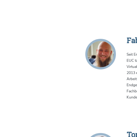
Fa
Seit E
EUC tä
Virtua
2013 
Arbei
Endger
Fachbe
Kunde
To