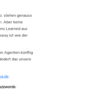
Co. stehen genauso
n. Aber keine
sons Learned aus
exy ist wie der
nn Agenten künftig
rändert das unsere
va.de
.
Buzzwords
: