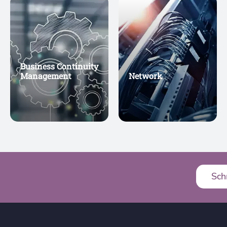
Business Continuity
Management
Network
Sch