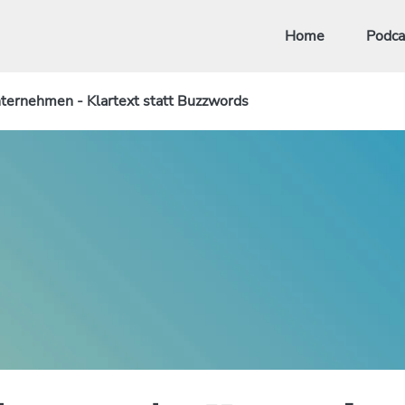
Home
Podca
ternehmen - Klartext statt Buzzwords