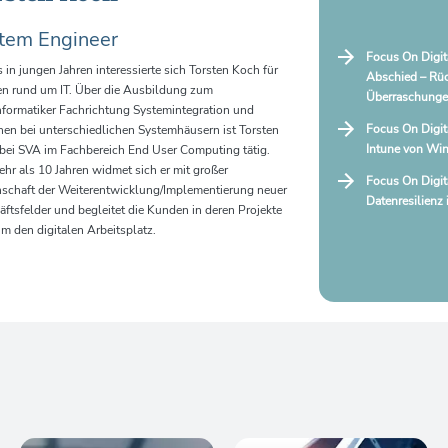
tem Engineer
Focus On Digi
s in jungen Jahren interessierte sich Torsten Koch für
Abschied – Rüc
n rund um IT. Über die Ausbildung zum
Überraschung
formatiker Fachrichtung Systemintegration und
Focus On Digit
nen bei unterschiedlichen Systemhäusern ist Torsten
Intune von Wi
bei SVA im Fachbereich End User Computing tätig.
ehr als 10 Jahren widmet sich er mit großer
Focus On Digit
nschaft der Weiterentwicklung/Implementierung neuer
Datenresilien
ftsfelder und begleitet die Kunden in deren Projekte
m den digitalen Arbeitsplatz.