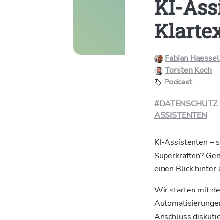
KI-Ass
Klarte
Fabian Haessel
Torsten Koch
Podcast
#DATENSCHUTZ
ASSISTENTEN
KI-Assistenten – s
Superkräften? Gen
einen Blick hinte
Wir starten mit de
Automatisierungen 
Anschluss diskuti