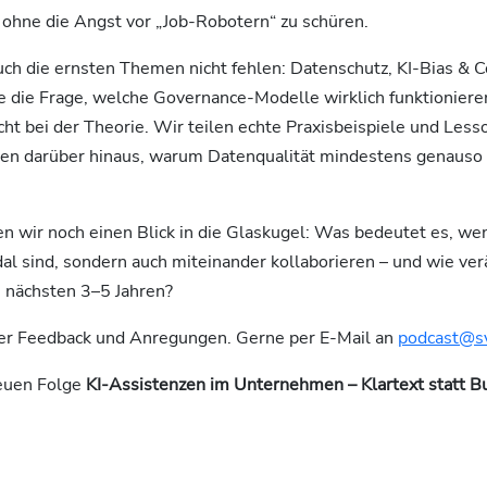
ohne die Angst vor „Job-Robotern“ zu schüren.
uch die ernsten Themen nicht fehlen: Datenschutz, KI-Bias & 
e die Frage, welche Governance-Modelle wirklich funktioniere
icht bei der Theorie. Wir teilen echte Praxisbeispiele und Les
gen darüber hinaus, warum Datenqualität mindestens genauso s
n wir noch einen Blick in die Glaskugel: Was bedeutet es, we
al sind, sondern auch miteinander kollaborieren – und wie ve
n nächsten 3–5 Jahren?
er Feedback und Anregungen. Gerne per E-Mail an
podcast@s
neuen Folge
KI-Assistenzen im Unternehmen – Klartext statt 