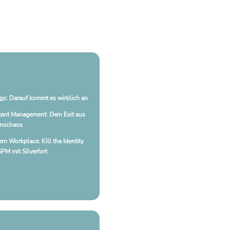
gs: Darauf kommt es wirklich an
tent Management: Dein Exit aus
onschaos
n Workplace: Kill the Identity
SPM mit Silverfort