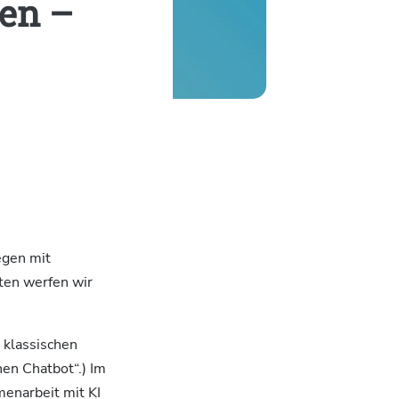
en –
egen mit
ten werfen wir
 klassischen
hen Chatbot“.) Im
enarbeit mit KI