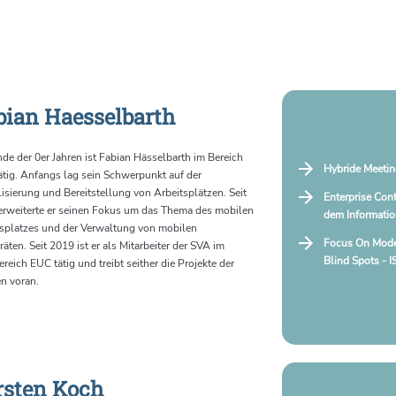
bian Haesselbarth
nde der 0er Jahren ist Fabian Hässelbarth im Bereich
Hybride Meetin
tig. Anfangs lag sein Schwerpunkt auf der
lisierung und Bereitstellung von Arbeitsplätzen. Seit
Enterprise Con
erweiterte er seinen Fokus um das Thema des mobilen
dem Informati
tsplatzes und der Verwaltung von mobilen
Focus On Moder
äten. Seit 2019 ist er als Mitarbeiter der SVA im
Blind Spots - I
reich EUC tätig und treibt seither die Projekte der
n voran.
rsten Koch