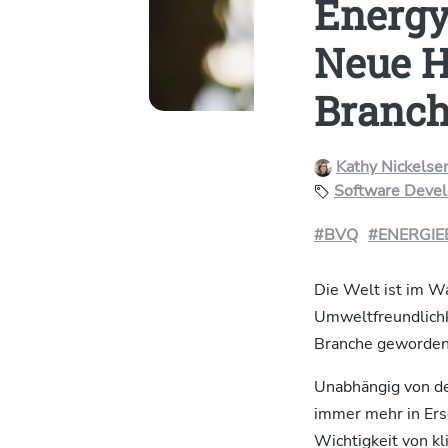
Energy
Neue H
Branc
Kathy Nickelse
Software Deve
#BVQ
#ENERGIEE
Die Welt ist im Wa
Umweltfreundlichke
Branche geworden.
Unabhängig von de
immer mehr in Ers
Wichtigkeit von 