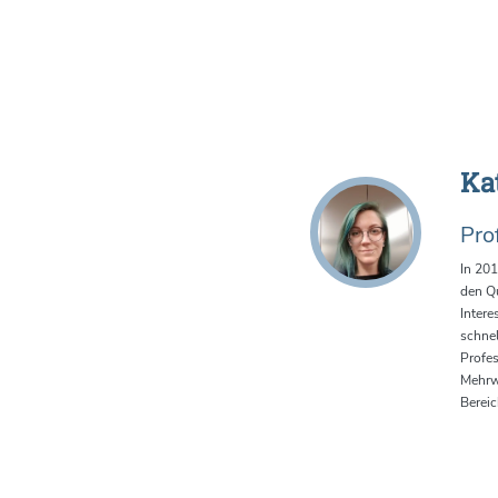
Ka
Pro
In 201
den Qu
Intere
schnel
Profes
Mehrw
Bereic