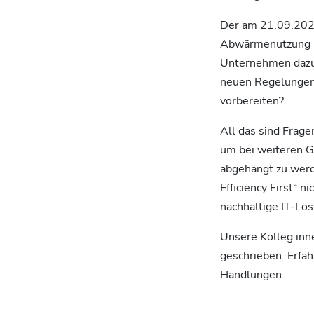
Der am 21.09.2023
Abwärmenutzung in
Unternehmen dazu 
neuen Regelungen 
vorbereiten?
All das sind Frag
um bei weiteren G
abgehängt zu werde
Efficiency First“ n
nachhaltige IT-Lö
Unsere Kolleg:in
geschrieben. Erfa
Handlungen.