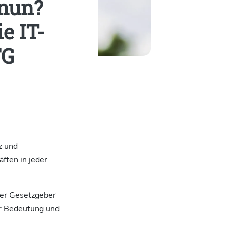
 nun?
e IT-
FG
z und
ften in jeder
der Gesetzgeber
er Bedeutung und