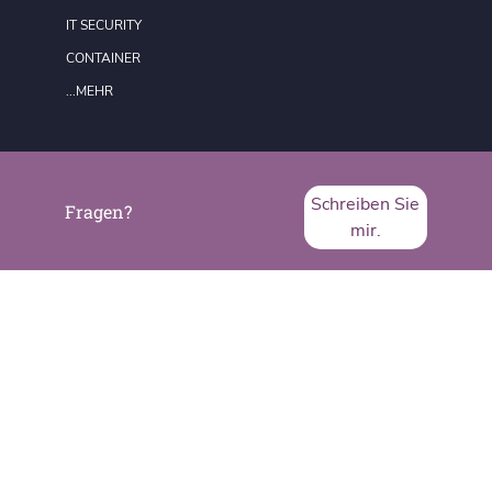
IT SECURITY
CONTAINER
...MEHR
FORMATE
REDAKTION
Schreiben Sie
Fragen?
DATENSCHUTZ
mir.
IMPRESSUM
SVA System Vertrieb Alexander GmbH
Borsigstraße 26
65205 Wiesbaden
Telefon:
+49 6122 536-0
Fax:
+49 6122 536-399