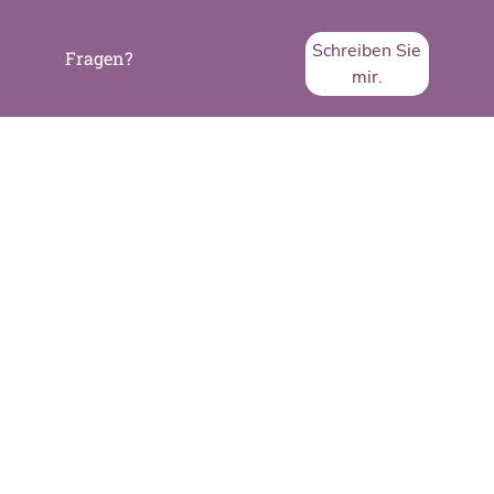
Schreiben Sie
Fragen?
mir.
SVA System Vertrieb Alexander GmbH
Borsigstraße 26
65205 Wiesbaden
Telefon:
+49 6122 536-0
Fax:
+49 6122 536-399
www.sva.de