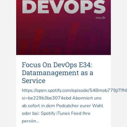
Focus On DevOps E34:
Datamanagement as a
Service
https://open.spotify.com/episode/54Bmob779jJTf
si=be229b3be3074ebd Abonniert uns
ab sofort in dem Podcatcher eurer Wahl
oder bei: Spotify iTunes Feed Ihre
persön...