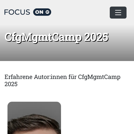
Home
CfgMgmtCamp 2025
CfgMgmtCamp 2025
Erfahrene Autor:innen für CfgMgmtCamp
2025