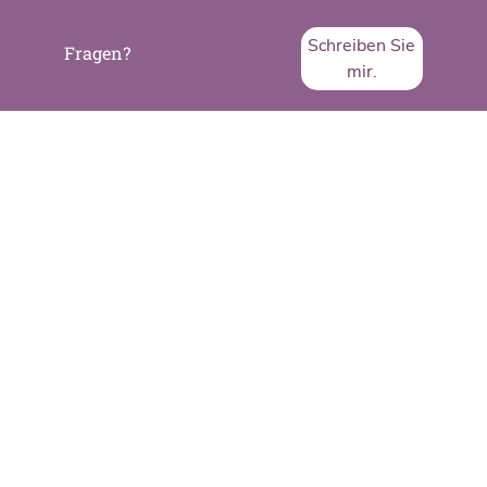
Schreiben Sie
Fragen?
mir.
SVA System Vertrieb Alexander GmbH
Borsigstraße 26
65205 Wiesbaden
Telefon:
+49 6122 536-0
Fax:
+49 6122 536-399
www.sva.de