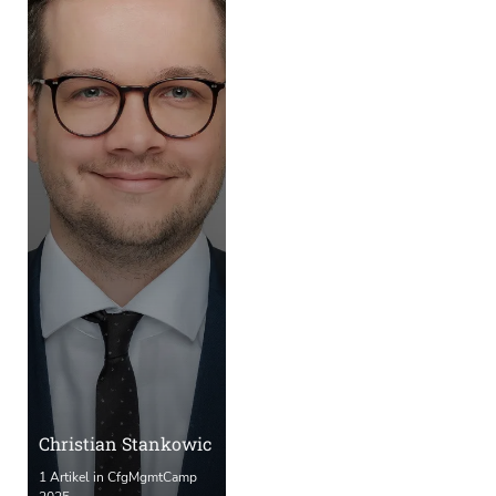
Christian Stankowic
1 Artikel in CfgMgmtCamp