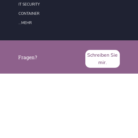
IT SECURITY
CONTAINER
...MEHR
FORMATE
REDAKTION
Schreiben Sie
Fragen?
DATENSCHUTZ
mir.
IMPRESSUM
SVA System Vertrieb Alexander GmbH
Borsigstraße 26
65205 Wiesbaden
Telefon:
+49 6122 536-0
Fax:
+49 6122 536-399