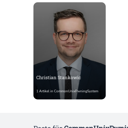
Christian Stankowic
1 Artikel in CommonUnixPwningSystem