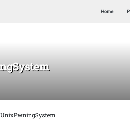
Home
P
ngSystem
onUnixPwningSystem