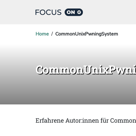
Home
CommonUnixPwningSystem
CommonUnixPwni
Erfahrene Autor:innen für Comm