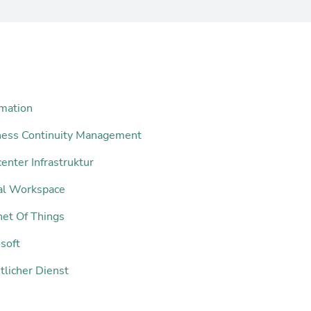
mation
ness Continuity Management
enter Infrastruktur
tal Workspace
net Of Things
soft
tlicher Dienst