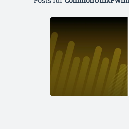
Posts für
CommonUnixPwni