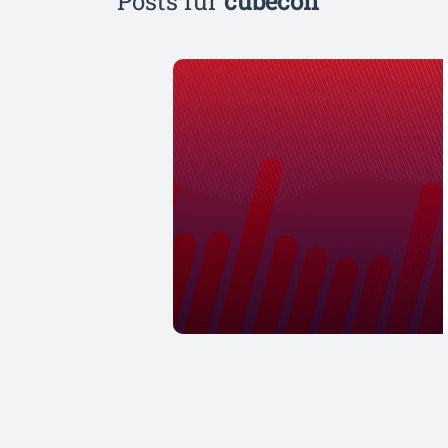
Posts für
cubecon