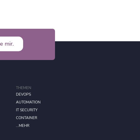
e mir.
THEMEN
DEVOPS
AUTOMATION
IT SECURITY
CONTAINER
...MEHR