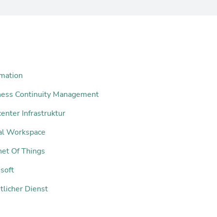
mation
ness Continuity Management
enter Infrastruktur
tal Workspace
net Of Things
soft
tlicher Dienst