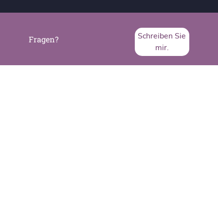
Schreiben Sie
Fragen?
mir.
SVA System Vertrieb Alexander GmbH
Borsigstraße 26
65205 Wiesbaden
Telefon:
+49 6122 536-0
Fax:
+49 6122 536-399
www.sva.de