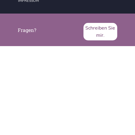
IMPRESSUM
Schreiben Sie
Fragen?
mir.
SVA System Vertrieb Alexander GmbH
Borsigstraße 26
65205 Wiesbaden
Telefon:
+49 6122 536-0
Fax:
+49 6122 536-399
www.sva.de