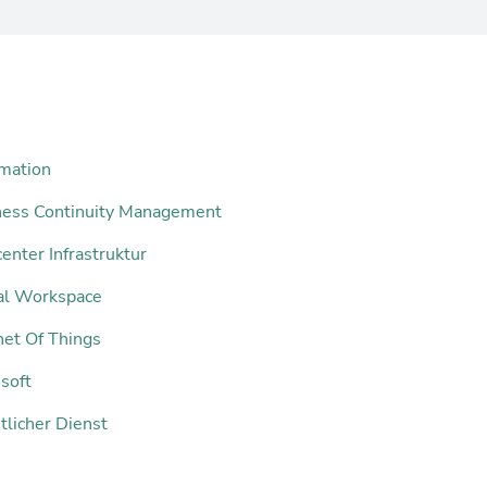
mation
ness Continuity Management
enter Infrastruktur
tal Workspace
net Of Things
soft
tlicher Dienst