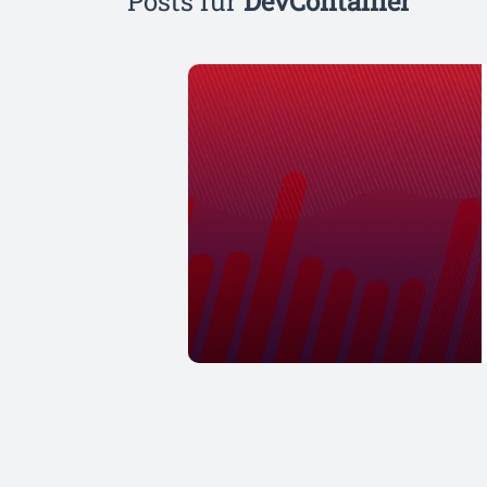
Posts für
DevContainer