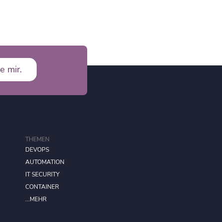
e mir.
THEMEN
DEVOPS
AUTOMATION
IT SECURITY
CONTAINER
...MEHR