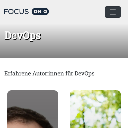
Home
DevOps
DevOps
Erfahrene Autor:innen für DevOps