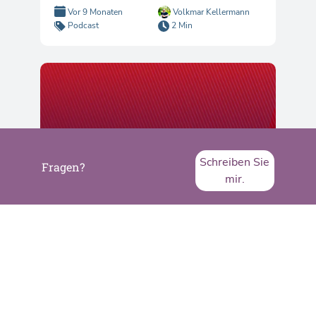
Vor 9 Monaten
Volkmar Kellermann
Podcast
2 Min
Schreiben Sie
Fragen?
mir.
FoDo 'n' Friends - Auf
EntDEXungsreise zum