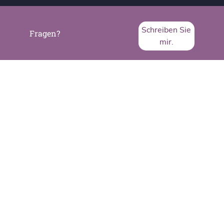
Schreiben Sie
Fragen?
mir.
SVA System Vertrieb Alexander GmbH
Borsigstraße 26
65205 Wiesbaden
Telefon:
+49 6122 536-0
Fax:
+49 6122 536-399
www.sva.de