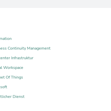
mation
ness Continuity Management
enter Infrastruktur
tal Workspace
net Of Things
soft
tlicher Dienst