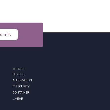
e mir.
THEMEN
DEVOPS
AUTOMATION
IT SECURITY
CONTAINER
...MEHR