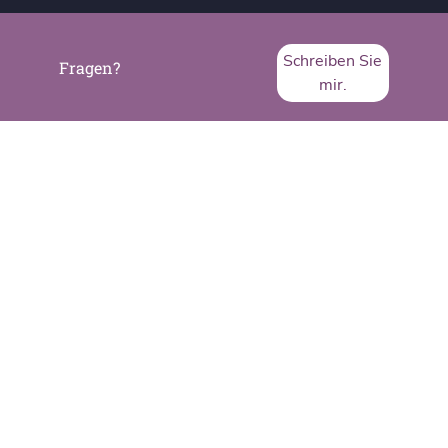
Schreiben Sie
Fragen?
mir.
SVA System Vertrieb Alexander GmbH
Borsigstraße 26
65205 Wiesbaden
Telefon:
+49 6122 536-0
Fax:
+49 6122 536-399
www.sva.de