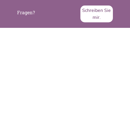
Schreiben Sie
Fragen?
mir.
SVA System Vertrieb Alexander GmbH
Borsigstraße 26
65205 Wiesbaden
Telefon:
+49 6122 536-0
Fax:
+49 6122 536-399
www.sva.de