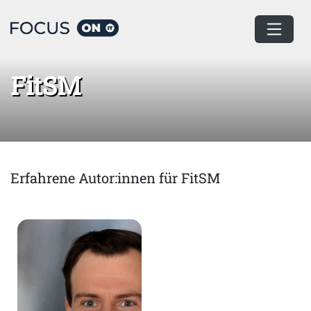
Home
FitSM
FitSM
Erfahrene Autor:innen für FitSM