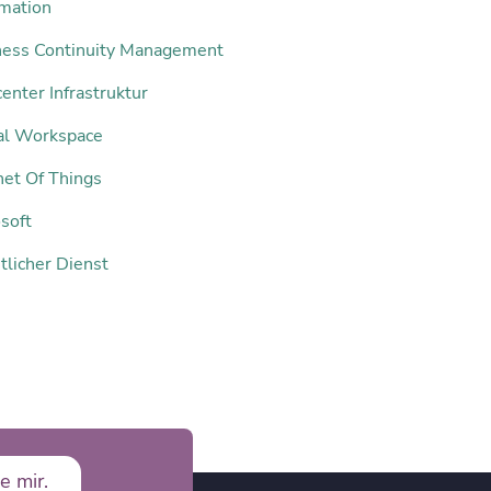
mation
ness Continuity Management
enter Infrastruktur
tal Workspace
net Of Things
soft
tlicher Dienst
e mir.