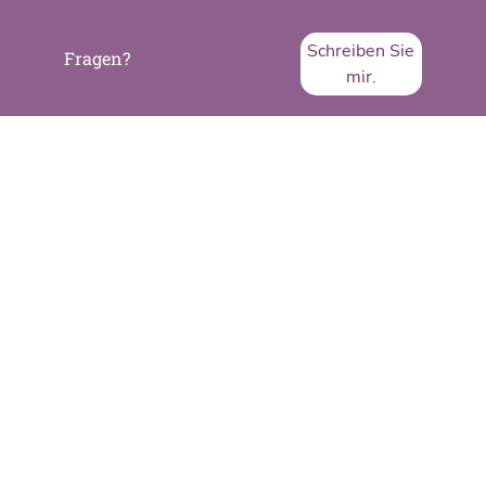
Schreiben Sie
Fragen?
mir.
SVA System Vertrieb Alexander GmbH
Borsigstraße 26
65205 Wiesbaden
Telefon:
+49 6122 536-0
Fax:
+49 6122 536-399
www.sva.de