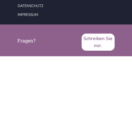
DATENSCHUTZ
IMPRESSUM
Schreiben Sie
Fragen?
mir.
SVA System Vertrieb Alexander GmbH
Borsigstraße 26
65205 Wiesbaden
Telefon:
+49 6122 536-0
Fax:
+49 6122 536-399
www.sva.de