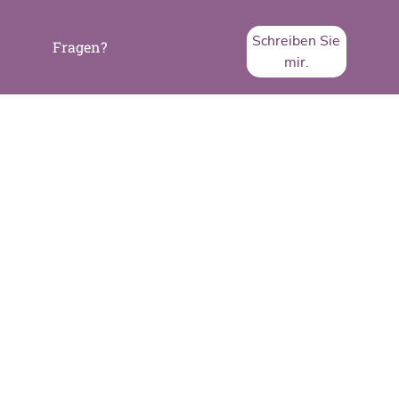
Schreiben Sie
Fragen?
mir.
SVA System Vertrieb Alexander GmbH
Borsigstraße 26
65205 Wiesbaden
Telefon:
+49 6122 536-0
Fax:
+49 6122 536-399
www.sva.de