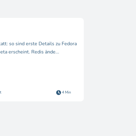
tt: so sind erste Details zu Fedora
ta erscheint. Redis ände...
t
4 Min