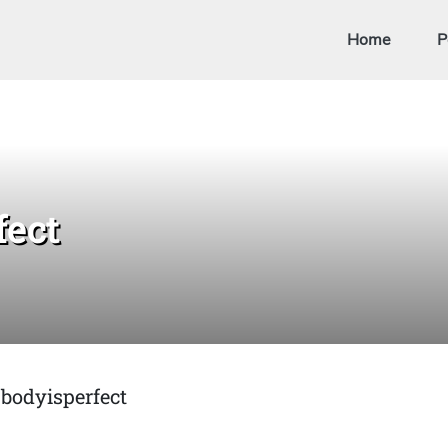
Home
P
ect
bodyisperfect