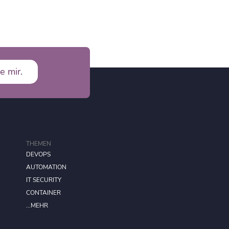
e mir.
THEMEN
DEVOPS
AUTOMATION
IT SECURITY
CONTAINER
...MEHR