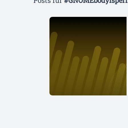
Posts für
#GNOMEbodyisperf