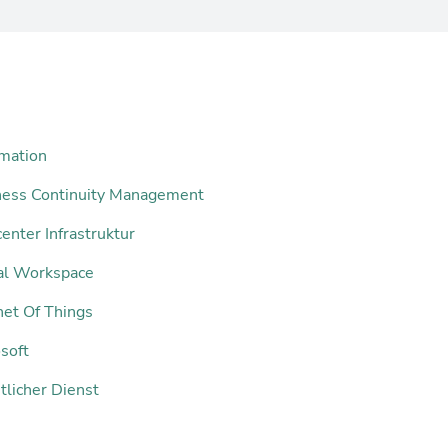
mation
ness Continuity Management
enter Infrastruktur
tal Workspace
net Of Things
soft
tlicher Dienst