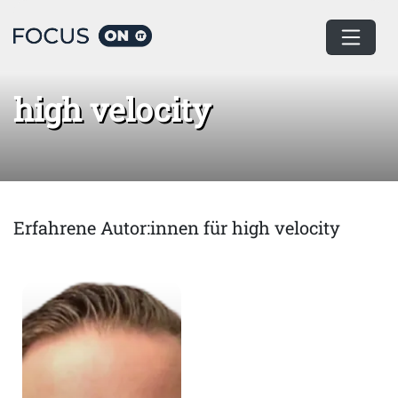
Home
high velocity
high velocity
Erfahrene Autor:innen für high velocity