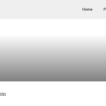
Home
P
oin