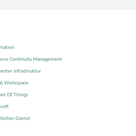
mation
ness Continuity Management
enter Infrastruktur
tal Workspace
net Of Things
soft
tlicher Dienst