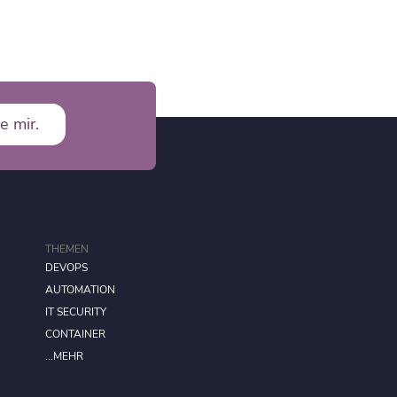
e mir.
THEMEN
DEVOPS
AUTOMATION
IT SECURITY
CONTAINER
...MEHR