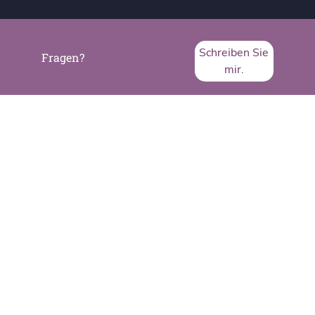
Schreiben Sie
Fragen?
mir.
SVA System Vertrieb Alexander GmbH
Borsigstraße 26
65205 Wiesbaden
Telefon:
+49 6122 536-0
Fax:
+49 6122 536-399
www.sva.de