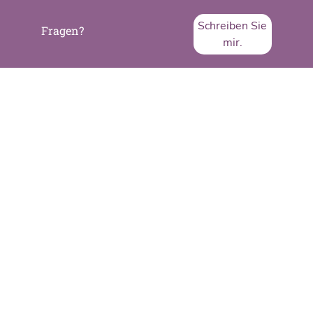
Schreiben Sie
Fragen?
mir.
SVA System Vertrieb Alexander GmbH
Borsigstraße 26
65205 Wiesbaden
Telefon:
+49 6122 536-0
Fax:
+49 6122 536-399
www.sva.de