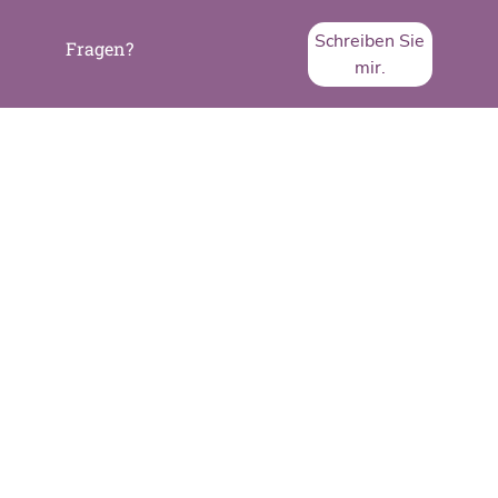
Schreiben Sie
Fragen?
mir.
SVA System Vertrieb Alexander GmbH
Borsigstraße 26
65205 Wiesbaden
Telefon:
+49 6122 536-0
Fax:
+49 6122 536-399
www.sva.de