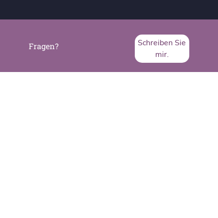
Schreiben Sie
Fragen?
mir.
SVA System Vertrieb Alexander GmbH
Borsigstraße 26
65205 Wiesbaden
Telefon:
+49 6122 536-0
Fax:
+49 6122 536-399
www.sva.de