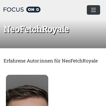
Home
NeoFetchRoyale
NeoFetchRoyale
Erfahrene Autor:innen für NeoFetchRoyale