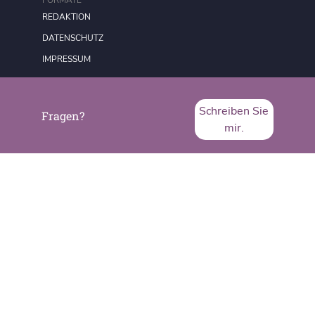
REDAKTION
DATENSCHUTZ
IMPRESSUM
Schreiben Sie
Fragen?
mir.
SVA System Vertrieb Alexander GmbH
Borsigstraße 26
65205 Wiesbaden
Telefon:
+49 6122 536-0
Fax:
+49 6122 536-399
www.sva.de