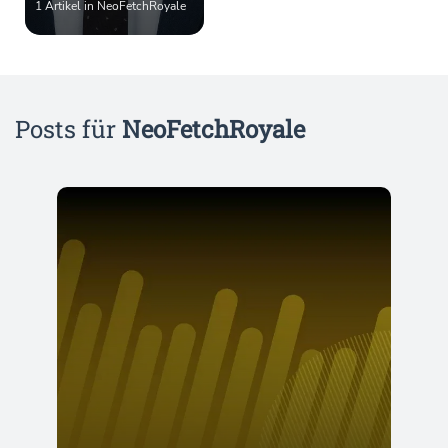
1 Artikel in NeoFetchRoyale
Posts für
NeoFetchRoyale