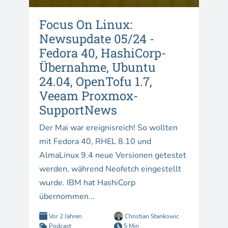
Focus On Linux:
Newsupdate 05/24 -
Fedora 40, HashiCorp-
Übernahme, Ubuntu
24.04, OpenTofu 1.7,
Veeam Proxmox-
SupportNews
Der Mai war ereignisreich! So wollten
mit Fedora 40, RHEL 8.10 und
AlmaLinux 9.4 neue Versionen getestet
werden, während Neofetch eingestellt
wurde. IBM hat HashiCorp
übernommen...
Vor 2 Jahren
Christian Stankowic
Podcast
5 Min