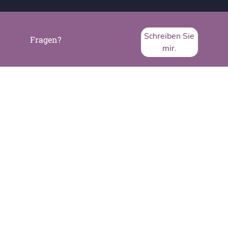
Schreiben Sie
Fragen?
mir.
SVA System Vertrieb Alexander GmbH
Borsigstraße 26
65205 Wiesbaden
Telefon:
+49 6122 536-0
Fax:
+49 6122 536-399
www.sva.de