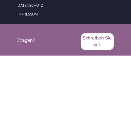
DATENSCHUTZ
IMPRESSUM
Schreiben Sie
Fragen?
mir.
SVA System Vertrieb Alexander GmbH
Borsigstraße 26
65205 Wiesbaden
Telefon:
+49 6122 536-0
Fax:
+49 6122 536-399
www.sva.de