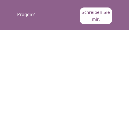
Schreiben Sie
Fragen?
mir.
SVA System Vertrieb Alexander GmbH
Borsigstraße 26
65205 Wiesbaden
Telefon:
+49 6122 536-0
Fax:
+49 6122 536-399
www.sva.de