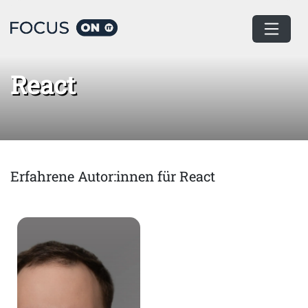
Home
React
React
Erfahrene Autor:innen für React