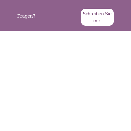
Schreiben Sie
Fragen?
mir.
SVA System Vertrieb Alexander GmbH
Borsigstraße 26
65205 Wiesbaden
Telefon:
+49 6122 536-0
Fax:
+49 6122 536-399
www.sva.de