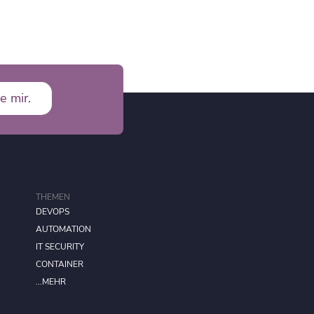
e mir.
THEMEN
DEVOPS
AUTOMATION
IT SECURITY
CONTAINER
...MEHR