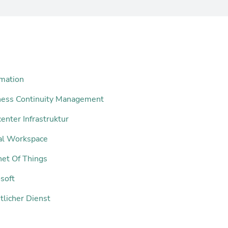
mation
ness Continuity Management
enter Infrastruktur
tal Workspace
net Of Things
soft
tlicher Dienst