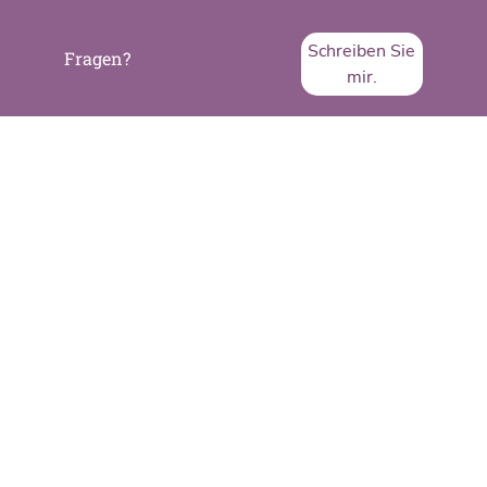
Schreiben Sie
Fragen?
mir.
SVA System Vertrieb Alexander GmbH
Borsigstraße 26
65205 Wiesbaden
Telefon:
+49 6122 536-0
Fax:
+49 6122 536-399
www.sva.de