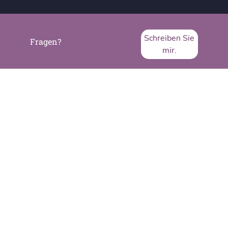
Schreiben Sie
Fragen?
mir.
SVA System Vertrieb Alexander GmbH
Borsigstraße 26
65205 Wiesbaden
Telefon:
+49 6122 536-0
Fax:
+49 6122 536-399
www.sva.de