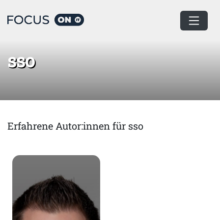
Home
sso
sso
Erfahrene Autor:innen für sso