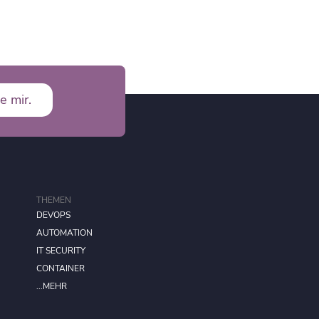
e mir.
THEMEN
DEVOPS
AUTOMATION
IT SECURITY
CONTAINER
...MEHR