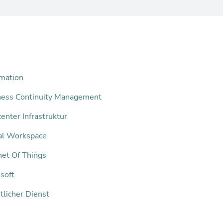
mation
ness Continuity Management
enter Infrastruktur
tal Workspace
net Of Things
soft
tlicher Dienst